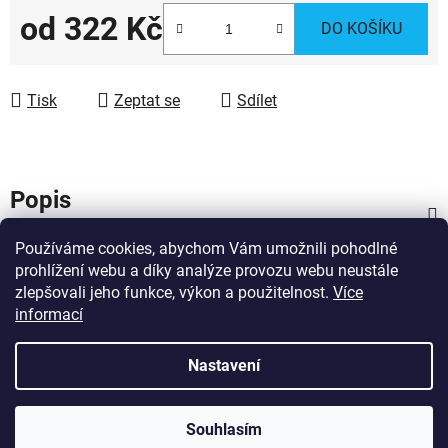
od
322 Kč
DO KOŠÍKU
Měrná cena:
Tisk
Zeptat se
Sdílet
Popis
Používáme cookies, abychom Vám umožnili pohodlné
Diskuze
prohlížení webu a díky analýze provozu webu neustále
zlepšovali jeho funkce, výkon a použitelnost.
Více
Z
informací
Vytvořil Shoptet
á
Copyright 2026
Dárky pro hasiče
. Všechna práva
p
Nastavení
vyhrazena.
Upravit nastavení cookies
a
Obrázky a fotografie na tomto webu nesmí být použity pro trénování,
t
Souhlasím
tvorbu datových sad, analýzu a generování obsahu pomocí a včetně
í
nástrojů umělé inteligence a jejich zpracování či vyhodnocování.