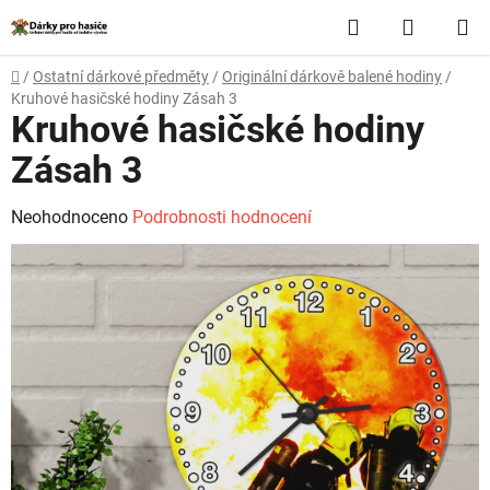
Přejít
Hledat
NÁKUP
na
obsah
KOŠÍK
Domů
/
Ostatní dárkové předměty
/
Originální dárkově balené hodiny
/
Kruhové hasičské hodiny Zásah 3
Kruhové hasičské hodiny
Zásah 3
Průměrné
Neohodnoceno
Podrobnosti hodnocení
hodnocení
produktu
je
0,0
z
5
hvězdiček.