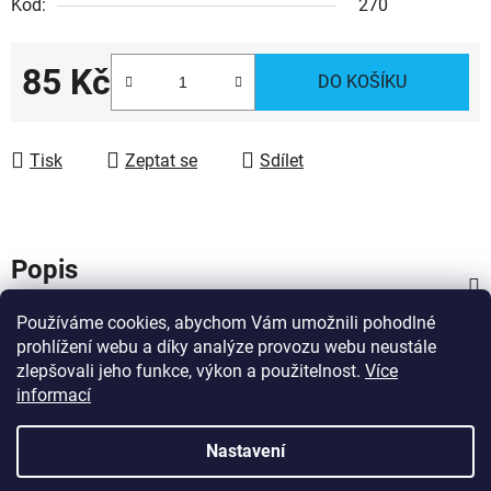
Kód:
270
85 Kč
DO KOŠÍKU
Měrná cena:
Tisk
Zeptat se
Sdílet
Popis
Používáme cookies, abychom Vám umožnili pohodlné
Diskuze
prohlížení webu a díky analýze provozu webu neustále
zlepšovali jeho funkce, výkon a použitelnost.
Více
Z
informací
Vytvořil Shoptet
á
Copyright 2026
Dárky pro hasiče
. Všechna práva
p
Nastavení
vyhrazena.
Upravit nastavení cookies
a