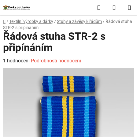
Přejít
Hledat
NÁKUP
na
obsah
KOŠÍK
Domů
/
Textilní výrobky a dárky
/
Stuhy a závěsy k řádům
/
Řádová stuha
STR-2 s připínáním
Řádová stuha STR-2 s
připínáním
Průměrné
1 hodnocení
Podrobnosti hodnocení
hodnocení
produktu
je
5,0
z
5
hvězdiček.