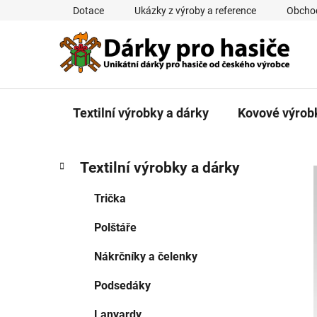
Přejít
Dotace
Ukázky z výroby a reference
Obcho
na
obsah
Textilní výrobky a dárky
Kovové výrob
P
K
Přeskočit
Textilní výrobky a dárky
a
kategorie
o
t
s
Trička
e
t
g
Polštáře
r
o
a
r
Nákrčníky a čelenky
i
n
e
n
Podsedáky
í
Lanyardy