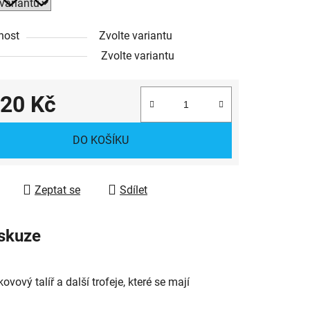
ek.
nost
Zvolte variantu
Zvolte variantu
20 Kč
 cena:
DO KOŠÍKU
Zeptat se
Sdílet
skuze
ový talíř a další trofeje, které se mají