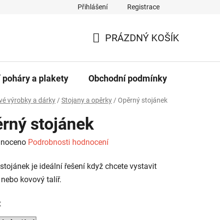
Přihlášení
Registrace
dajů
PRÁZDNÝ KOŠÍK
NÁKUPNÍ
KOŠÍK
 poháry a plakety
Obchodní podmínky
Kontakt
é výrobky a dárky
/
Stojany a opěrky
/
Opěrný stojánek
rný stojánek
né
noceno
Podrobnosti hodnocení
ení
stojánek je ideální řešení když chcete vystavit
tu
 nebo kovový talíř.
t