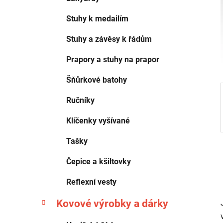
p
a
Stuhy k medailím
n
Stuhy a závěsy k řádům
e
l
Prapory a stuhy na prapor
Šňůrkové batohy
Ručníky
Klíčenky vyšívané
Tašky
Čepice a kšiltovky
Reflexní vesty
Kovové výrobky a dárky