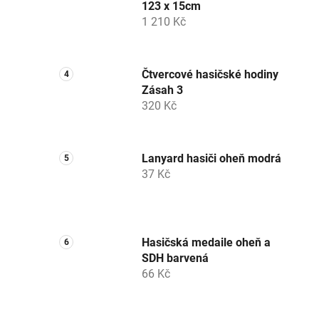
123 x 15cm
1 210 Kč
Čtvercové hasičské hodiny
Zásah 3
320 Kč
Lanyard hasiči oheň modrá
37 Kč
Hasičská medaile oheň a
SDH barvená
66 Kč