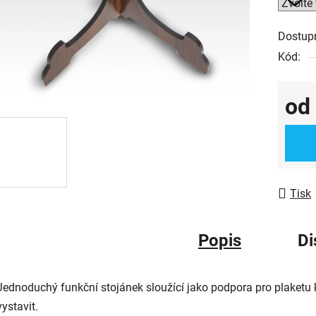
5
hvězdič
Dostup
Kód:
od
Měrná
Tisk
Popis
Di
Jednoduchý funkční stojánek sloužící jako podpora pro plaketu kov
vystavit.