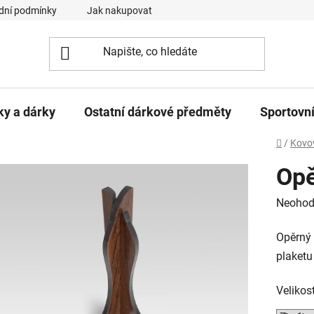
dní podmínky
Jak nakupovat
Podmínky ochrany osobních ú
ky a dárky
Ostatní dárkové předměty
Sportovní
Domů
/
Kovov
Opě
Průměr
Neohod
hodnoc
Opěrný 
produk
plaketu
je
0,0
Velikos
z