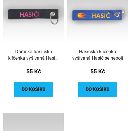
p
o
i
d
s
u
p
k
r
t
o
ů
d
Dámská hasičská
Hasičská klíčenka
u
klíčenka vyšívaná Hasiči
vyšívaná Hasič se nebojí
k
oboustranná
t
55 Kč
55 Kč
ů
DO KOŠÍKU
DO KOŠÍKU