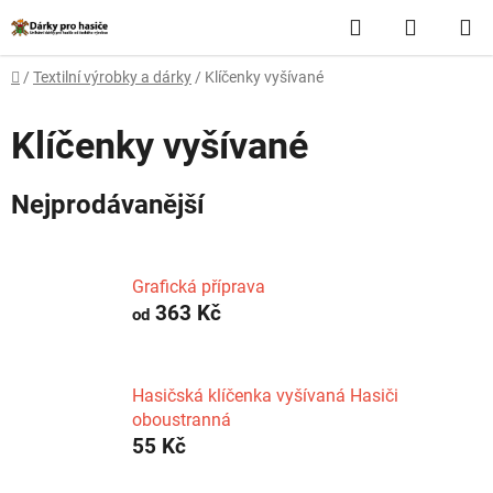
Přejít
Hledat
NÁKUP
na
obsah
KOŠÍK
Domů
/
Textilní výrobky a dárky
/
Klíčenky vyšívané
Klíčenky vyšívané
Nejprodávanější
Grafická příprava
363 Kč
od
Hasičská klíčenka vyšívaná Hasiči
oboustranná
55 Kč