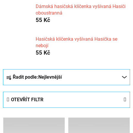
Dámská hasičská klíčenka vyšívaná Hasiči
oboustranná
55 Kč
Hasičská klíčenka vyšívaná Hasička se
nebojí
55 Kč
Ř
Řadit podle:
Nejlevnější
a
z
e
OTEVŘÍT FILTR
n
í
V
p
ý
r