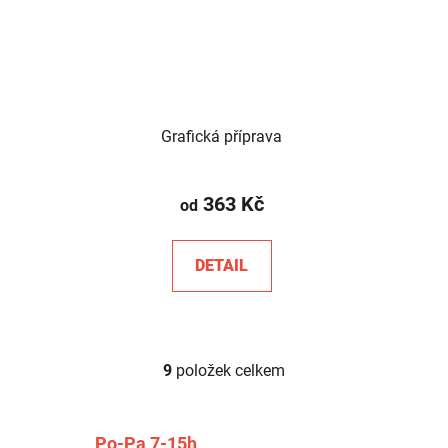
Grafická příprava
363 Kč
od
DETAIL
9
položek celkem
O
v
l
Po-Pa 7-15h
á