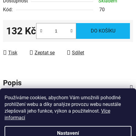
Dostupnost
Skladem
Kód:
70
132 Kč
DO KOŠÍKU
Měrná cena:
Tisk
Zeptat se
Sdílet
Popis
Používáme cookies, abychom Vám umožnili pohodlné
Diskuze
prohlížení webu a díky analýze provozu webu neustále
zlepšovali jeho funkce, výkon a použitelnost.
Více
Z
informací
Vytvořil Shoptet
á
Copyright 2026
Dárky pro hasiče
. Všechna práva
p
Nastavení
vyhrazena.
Upravit nastavení cookies