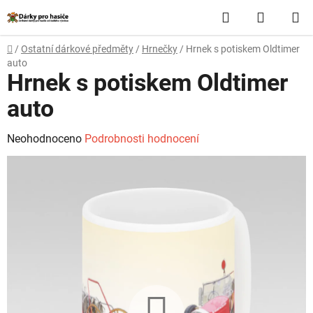
Přejít
Hledat
NÁKUP
na
obsah
KOŠÍK
Domů
/
Ostatní dárkové předměty
/
Hrnečky
/
Hrnek s potiskem Oldtimer
auto
Hrnek s potiskem Oldtimer
auto
Průměrné
Neohodnoceno
Podrobnosti hodnocení
hodnocení
produktu
je
0,0
z
5
hvězdiček.