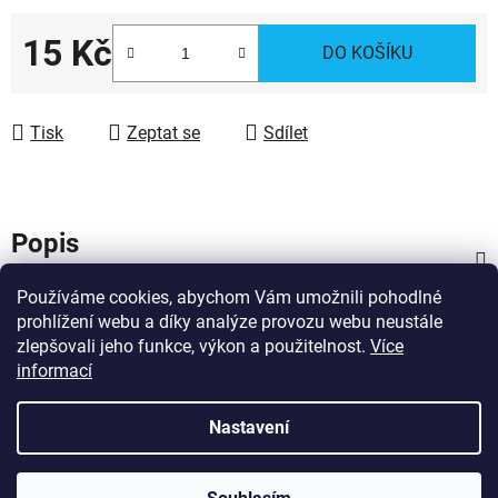
15 Kč
DO KOŠÍKU
Měrná cena:
Tisk
Zeptat se
Sdílet
Popis
Používáme cookies, abychom Vám umožnili pohodlné
Diskuze
prohlížení webu a díky analýze provozu webu neustále
zlepšovali jeho funkce, výkon a použitelnost.
Více
Z
informací
Vytvořil Shoptet
á
Copyright 2026
Dárky pro hasiče
. Všechna práva
p
Nastavení
vyhrazena.
Upravit nastavení cookies
a
Obrázky a fotografie na tomto webu nesmí být použity pro trénování,
t