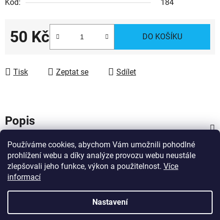
Kód:
184
50 Kč
DO KOŠÍKU
Měrná cena:
Tisk
Zeptat se
Sdílet
Popis
Používáme cookies, abychom Vám umožnili pohodlné
Diskuze
prohlížení webu a díky analýze provozu webu neustále
zlepšovali jeho funkce, výkon a použitelnost.
Více
Z
informací
Vytvořil Shoptet
á
Copyright 2026
Dárky pro hasiče
. Všechna práva
p
Nastavení
vyhrazena.
Upravit nastavení cookies
a