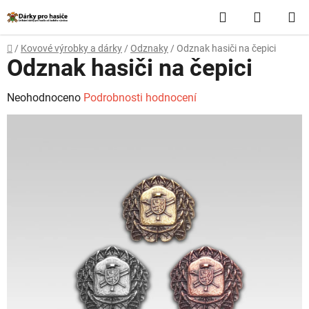
Přejít
Hledat
NÁKUP
na
obsah
KOŠÍK
Domů
/
Kovové výrobky a dárky
/
Odznaky
/
Odznak hasiči na čepici
Odznak hasiči na čepici
Průměrné
Neohodnoceno
Podrobnosti hodnocení
hodnocení
produktu
je
0,0
z
5
hvězdiček.