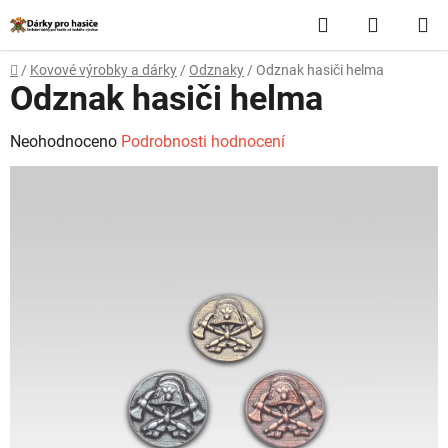
Přejít
Hledat
NÁKUP
na
obsah
KOŠÍK
Domů
/
Kovové výrobky a dárky
/
Odznaky
/
Odznak hasiči helma
Odznak hasiči helma
Průměrné
Neohodnoceno
Podrobnosti hodnocení
hodnocení
produktu
je
0,0
z
5
hvězdiček.