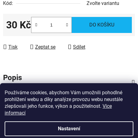
Kód:
Zvolte variantu
30 Kč
DO KOŠÍKU
Měrná cena:
Tisk
Zeptat se
Sdílet
Popis
Používáme cookies, abychom Vám umožnili pohodlné
Diskuze
prohlížení webu a díky analýze provozu webu neustále
zlepšovali jeho funkce, výkon a použitelnost.
Více
Z
informací
Vytvořil Shoptet
á
Copyright 2026
Dárky pro hasiče
. Všechna práva
p
Nastavení
vyhrazena.
Upravit nastavení cookies
a