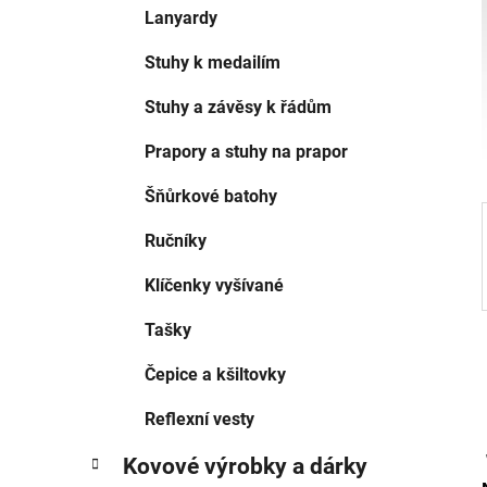
í
Lanyardy
p
a
Stuhy k medailím
n
Stuhy a závěsy k řádům
e
l
Prapory a stuhy na prapor
Šňůrkové batohy
Ručníky
Klíčenky vyšívané
Tašky
Čepice a kšiltovky
Reflexní vesty
Kovové výrobky a dárky