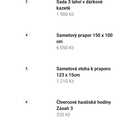
Sada 3 lahví v dárkové
kazetě
1 900 Kč
Sametový prapor 150 x 100
cm
6 050 Kč
Sametová stuha k praporu
123 x 15cm
1 210 Kč
Čtvercové hasičské hodiny
Zásah 3
320 Kč