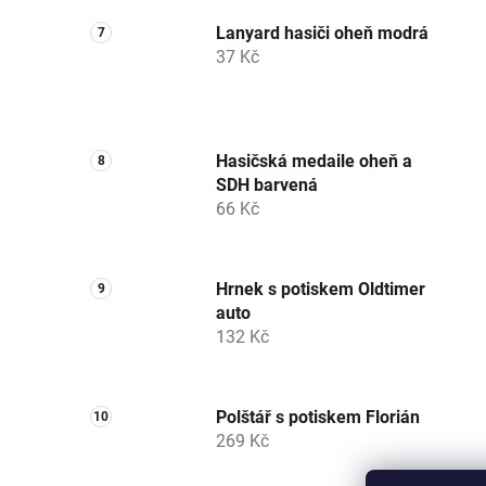
Lanyard hasiči oheň modrá
37 Kč
Hasičská medaile oheň a
SDH barvená
66 Kč
Hrnek s potiskem Oldtimer
auto
132 Kč
Polštář s potiskem Florián
269 Kč