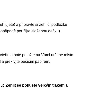
hlujete) a připravte si žehlící podložku
popřípadě použijte složenou dečku).
0 vteřin a poté položte na Vámi určené místo
!
a překryjte pečícím papírem.
nut.
Žehlit se pokuste velkým tlakem a