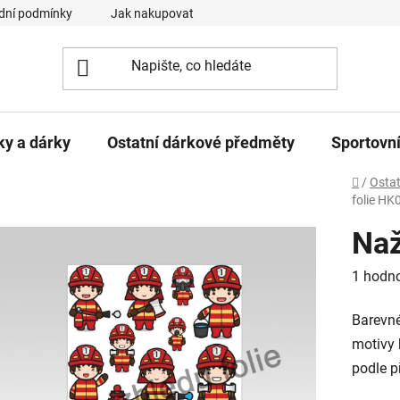
dní podmínky
Jak nakupovat
Podmínky ochrany osobních ú
ky a dárky
Ostatní dárkové předměty
Sportovní
Domů
/
Ostat
folie HK
Naž
Průměr
1 hodn
hodnoc
Barevné
produk
motivy 
je
podle př
5,0
z