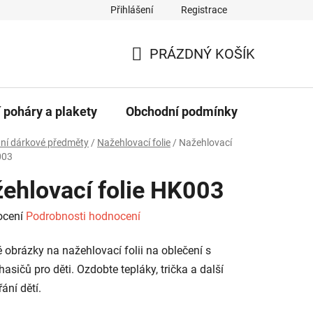
Přihlášení
Registrace
dajů
PRÁZDNÝ KOŠÍK
NÁKUPNÍ
KOŠÍK
 poháry a plakety
Obchodní podmínky
Kontakt
ní dárkové předměty
/
Nažehlovací folie
/
Nažehlovací
003
ehlovací folie HK003
né
ocení
Podrobnosti hodnocení
ení
 obrázky na nažehlovací folii na oblečení s
tu
hasičů pro děti. Ozdobte tepláky, trička a další
ání dětí.