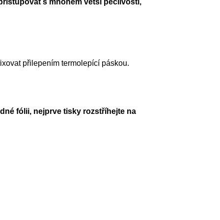
 přistupovat s mnohem větší pečlivostí,
xovat přilepením termolepící páskou.
é fólii, nejprve tisky rozstříhejte na