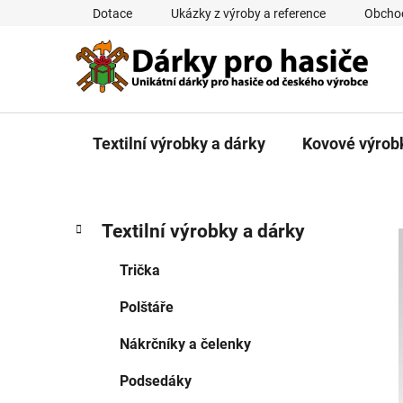
Přejít
Dotace
Ukázky z výroby a reference
Obcho
na
obsah
Textilní výrobky a dárky
Kovové výrob
P
K
Přeskočit
Textilní výrobky a dárky
a
kategorie
o
t
s
Trička
e
t
g
Polštáře
r
o
a
r
Nákrčníky a čelenky
i
n
e
n
Podsedáky