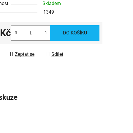
nost
Skladem
1349
ek.
 Kč
DO KOŠÍKU
 cena:
Zeptat se
Sdílet
skuze