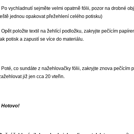
- Po vychladnutí sejměte velmi opatrně fólii, pozor na drobné ob
ještě jednou opakovat přežehlení celého potisku)
- Opět položte textil na žehlící podložku, zakryjte pečícím papíre
tak potisk a zapustí se více do materiálu.
- Poté, co sundáte z nažehlovačky fólii, zakryjte znova pečícím 
zažehlovat již jen cca 20 vteřin.
- Hotovo!