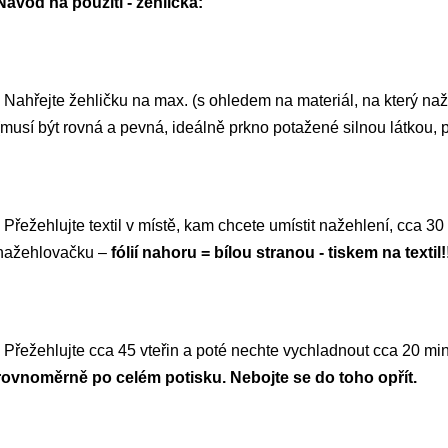
Návod na použití - žehlička:
5,0
z
5
hvězdiček.
- Nahřejte žehličku na max. (s ohledem na materiál, na který naže
(musí být rovná a pevná, ideálně prkno potažené silnou látkou, 
- Přežehlujte textil v místě, kam chcete umístit nažehlení, cca 3
nažehlovačku –
fólií nahoru = bílou stranou -
tiskem na textil!
- Přežehlujte cca 45 vteřin a poté nechte vychladnout cca 20 mi
rovnoměrně po celém potisku. Nebojte se do toho opřít.