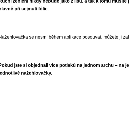
Ruční žehlení nikdy nebude jako z lisu, a tak k tomu musíte
hlavně při sejmutí fólie.
Nažehlovačka se nesmí během aplikace posouvat, můžete ji zafi
Pokud jste si objednali více potisků na jednom archu – na jedn
jednotlivé nažehlovačky.