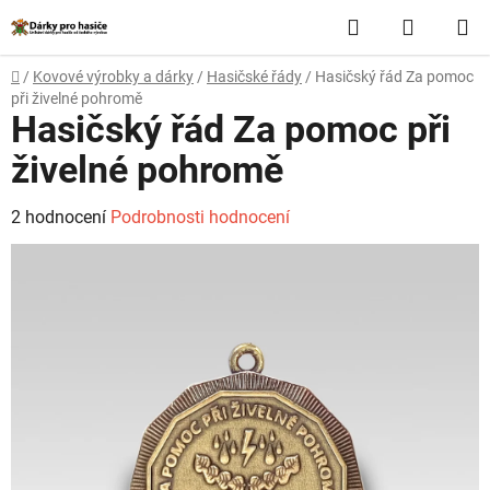
Přejít
Hledat
NÁKUP
na
obsah
KOŠÍK
Domů
/
Kovové výrobky a dárky
/
Hasičské řády
/
Hasičský řád Za pomoc
při živelné pohromě
Hasičský řád Za pomoc při
živelné pohromě
Průměrné
2 hodnocení
Podrobnosti hodnocení
hodnocení
produktu
je
4,0
z
5
hvězdiček.