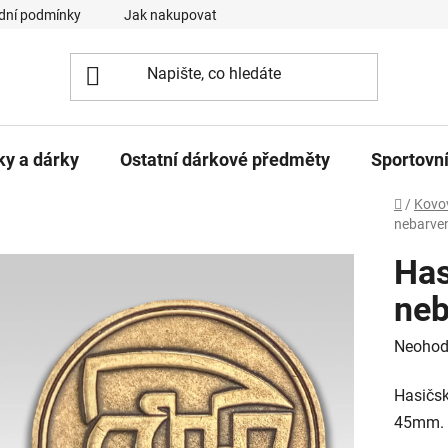
dní podmínky
Jak nakupovat
Podmínky ochrany osobních ú
ky a dárky
Ostatní dárkové předměty
Sportovní
Domů
/
Kovov
nebarve
Has
neb
Průměr
Neohod
hodnoc
Hasičsk
produk
45mm.
je