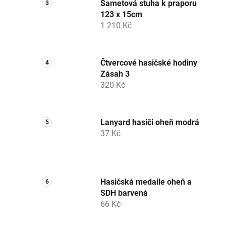
Sametová stuha k praporu
123 x 15cm
1 210 Kč
Čtvercové hasičské hodiny
Zásah 3
320 Kč
Lanyard hasiči oheň modrá
37 Kč
Hasičská medaile oheň a
SDH barvená
66 Kč