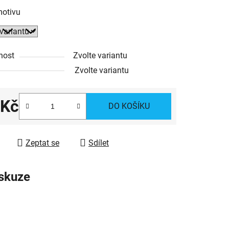
motivu
ek.
nost
Zvolte variantu
Zvolte variantu
 Kč
DO KOŠÍKU
 cena:
Zeptat se
Sdílet
skuze