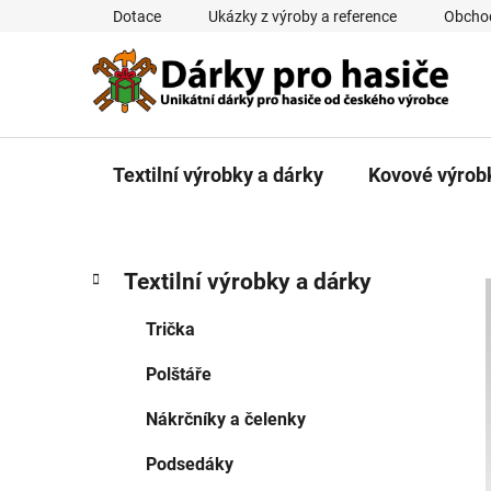
Přejít
Dotace
Ukázky z výroby a reference
Obcho
na
obsah
Textilní výrobky a dárky
Kovové výrob
P
K
Přeskočit
Textilní výrobky a dárky
a
kategorie
o
t
s
Trička
e
t
g
Polštáře
r
o
a
r
Nákrčníky a čelenky
i
n
e
n
Podsedáky