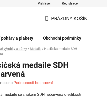
Přihlášení
Registrace
dajů
PRÁZDNÝ KOŠÍK
NÁKUPNÍ
KOŠÍK
 poháry a plakety
Obchodní podmínky
Kontakt
é výrobky a dárky
/
Medaile
/
Hasičská medaile SDH
ná
ičská medaile SDH
arvená
né
noceno
Podrobnosti hodnocení
ení
á medaile se znakem SDH nebarvená o velikosti
tu