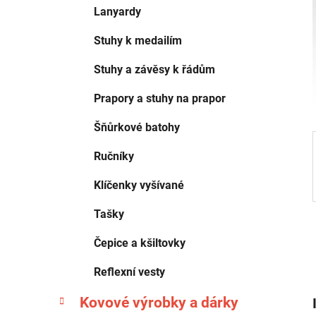
í
Lanyardy
p
a
Stuhy k medailím
n
Stuhy a závěsy k řádům
e
l
Prapory a stuhy na prapor
Šňůrkové batohy
Ručníky
Klíčenky vyšívané
Tašky
Čepice a kšiltovky
Reflexní vesty
Kovové výrobky a dárky