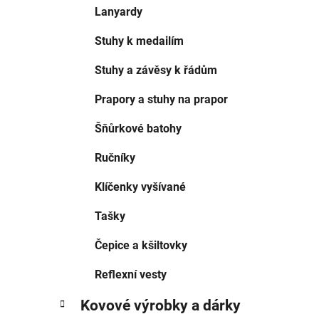
í
Lanyardy
p
a
Stuhy k medailím
n
Stuhy a závěsy k řádům
e
l
Prapory a stuhy na prapor
Šňůrkové batohy
Ručníky
Klíčenky vyšívané
Tašky
Čepice a kšiltovky
Reflexní vesty
Kovové výrobky a dárky