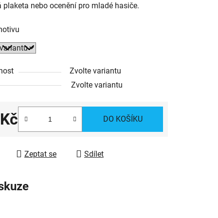
 plaketa nebo ocenění pro mladé hasiče.
motivu
ek.
nost
Zvolte variantu
Zvolte variantu
 Kč
DO KOŠÍKU
 cena:
Zeptat se
Sdílet
skuze