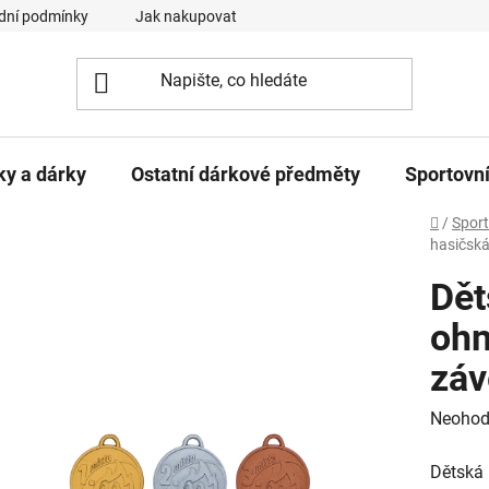
dní podmínky
Jak nakupovat
Podmínky ochrany osobních ú
ky a dárky
Ostatní dárkové předměty
Sportovní
Domů
/
Sport
hasičsk
Dět
oh
zá
Průměr
Neohod
hodnoc
Dětská 
produk