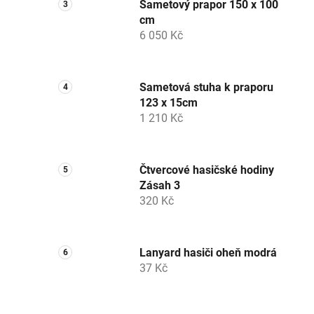
Sametový prapor 150 x 100
cm
6 050 Kč
Sametová stuha k praporu
123 x 15cm
1 210 Kč
Čtvercové hasičské hodiny
Zásah 3
320 Kč
Lanyard hasiči oheň modrá
37 Kč