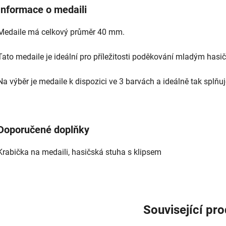
Informace o medaili
Medaile má celkový průměr 40 mm.
Tato medaile je ideální pro příležitosti poděkování mladým has
Na výběr je medaile k dispozici ve 3 barvách a ideálně tak sp
Doporučené doplňky
Krabička na medaili, hasičská stuha s klipsem
Související pr