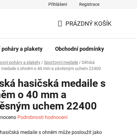
Přihlášení
Registrace
dajů
PRÁZDNÝ KOŠÍK
NÁKUPNÍ
KOŠÍK
 poháry a plakety
Obchodní podmínky
Kontakt
ovní poháry a plakety
/
Sportovní medaile
/
Dětská
á medaile s ohněm o 40 mm a závěsným uchem 22400
ská hasičská medaile s
něm o 40 mm a
věsným uchem 22400
né
noceno
Podrobnosti hodnocení
ení
hasičská medaile s ohněm může posloužit jako
tu