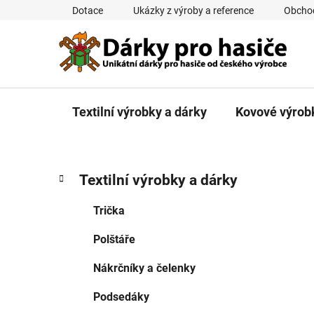
Přejít
Dotace
Ukázky z výroby a reference
Obcho
na
obsah
Textilní výrobky a dárky
Kovové výrob
P
K
Přeskočit
Textilní výrobky a dárky
a
kategorie
o
t
s
Trička
e
t
g
Polštáře
r
o
a
r
Nákrčníky a čelenky
i
n
e
n
Podsedáky