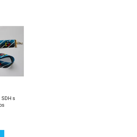
 SDH s
ps