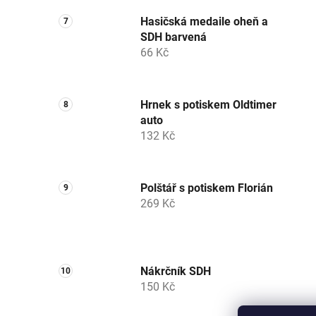
Hasičská medaile oheň a
SDH barvená
66 Kč
Hrnek s potiskem Oldtimer
auto
132 Kč
Polštář s potiskem Florián
269 Kč
Nákrčník SDH
150 Kč