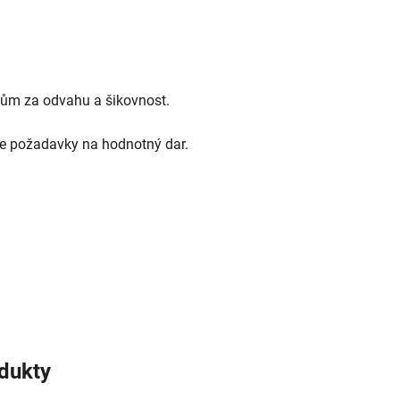
ičům za odvahu a šikovnost.
lňuje požadavky na hodnotný dar.
odukty