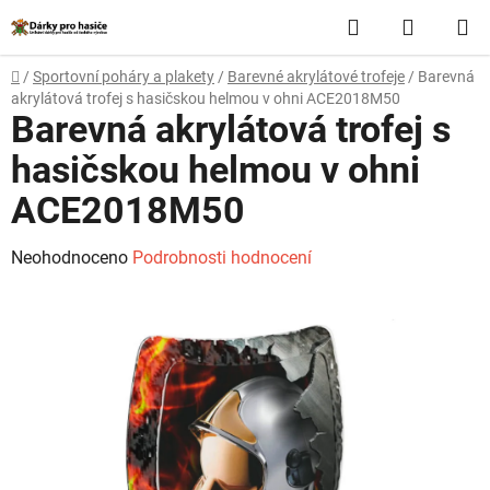
Přejít
Hledat
NÁKUP
na
obsah
KOŠÍK
Domů
/
Sportovní poháry a plakety
/
Barevné akrylátové trofeje
/
Barevná
akrylátová trofej s hasičskou helmou v ohni ACE2018M50
Barevná akrylátová trofej s
hasičskou helmou v ohni
ACE2018M50
Průměrné
Neohodnoceno
Podrobnosti hodnocení
hodnocení
produktu
je
0,0
z
5
hvězdiček.