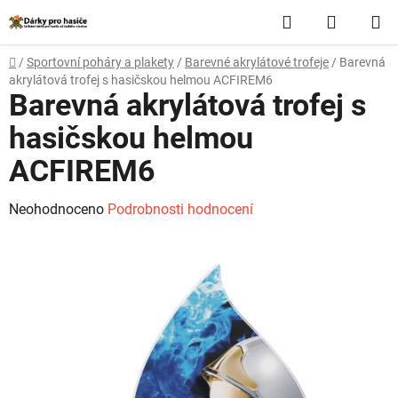
Přejít
Hledat
NÁKUP
na
obsah
KOŠÍK
Domů
/
Sportovní poháry a plakety
/
Barevné akrylátové trofeje
/
Barevná
akrylátová trofej s hasičskou helmou ACFIREM6
Barevná akrylátová trofej s
hasičskou helmou
ACFIREM6
Průměrné
Neohodnoceno
Podrobnosti hodnocení
hodnocení
produktu
je
0,0
z
5
hvězdiček.