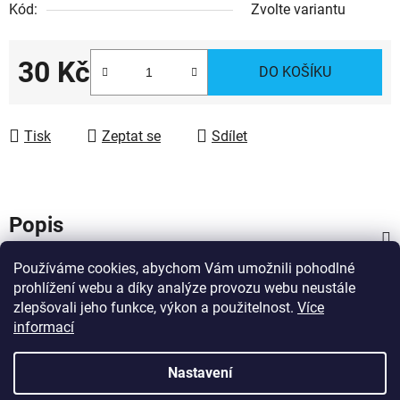
Kód:
Zvolte variantu
30 Kč
DO KOŠÍKU
Měrná cena:
Tisk
Zeptat se
Sdílet
Popis
Používáme cookies, abychom Vám umožnili pohodlné
Diskuze
prohlížení webu a díky analýze provozu webu neustále
zlepšovali jeho funkce, výkon a použitelnost.
Více
Z
informací
Vytvořil Shoptet
á
Copyright 2026
Dárky pro hasiče
. Všechna práva
p
Nastavení
vyhrazena.
Upravit nastavení cookies
a