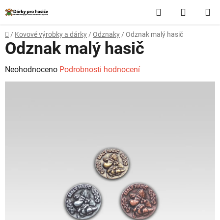
Přejít
Hledat
NÁKUP
na
obsah
KOŠÍK
Domů
/
Kovové výrobky a dárky
/
Odznaky
/
Odznak malý hasič
Odznak malý hasič
Průměrné
Neohodnoceno
Podrobnosti hodnocení
hodnocení
produktu
je
0,0
z
5
hvězdiček.