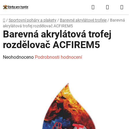
Přejít
Hledat
NÁKUP
na
obsah
KOŠÍK
Domů
/
Sportovní poháry a plakety
/
Barevné akrylátové trofeje
/
Barevná
akrylátová trofej rozdělovač ACFIREM5
Barevná akrylátová trofej
rozdělovač ACFIREM5
Průměrné
Neohodnoceno
Podrobnosti hodnocení
hodnocení
produktu
je
0,0
z
5
hvězdiček.