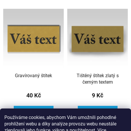
Gravírovaný štítek
Tištěný štítek zlatý s
černým textem
40 Kč
9 Kč
DO KOŠÍKU
DO KOŠÍKU
Používáme cookies, abychom Vám umožnili pohodlné
prohlížení webu a díky analýze provozu webu neustále
zlepšovali jeho funkce, výkon a použitelnost.
Více