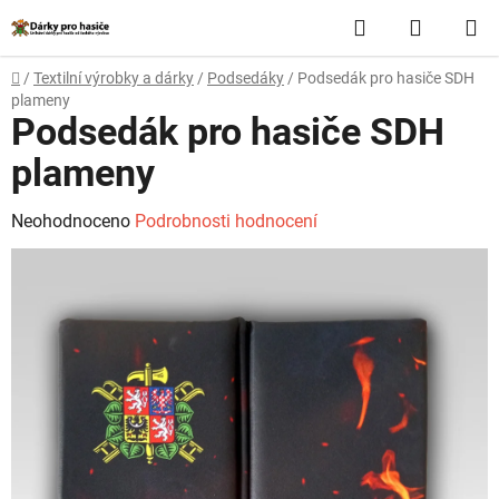
Přejít
Hledat
NÁKUP
na
obsah
KOŠÍK
Domů
/
Textilní výrobky a dárky
/
Podsedáky
/
Podsedák pro hasiče SDH
plameny
Podsedák pro hasiče SDH
plameny
Průměrné
Neohodnoceno
Podrobnosti hodnocení
hodnocení
produktu
je
0,0
z
5
hvězdiček.