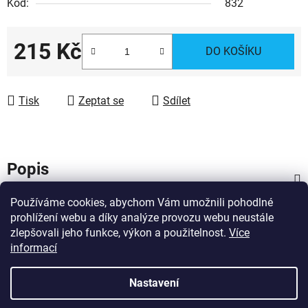
Kód:
832
215 Kč
DO KOŠÍKU
Měrná cena:
Tisk
Zeptat se
Sdílet
Popis
Používáme cookies, abychom Vám umožnili pohodlné
Diskuze
prohlížení webu a díky analýze provozu webu neustále
zlepšovali jeho funkce, výkon a použitelnost.
Více
Z
informací
Vytvořil Shoptet
á
Copyright 2026
Dárky pro hasiče
. Všechna práva
p
Nastavení
vyhrazena.
Upravit nastavení cookies
a