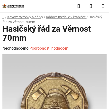
Přejít
Hledat
NÁKUP
na
obsah
KOŠÍK
Domů
/
Kovové výrobky a dárky
/
Řádové medaile v krabičce
/
Hasičský
řád za Věrnost 70mm
Hasičský řád za Věrnost
70mm
Průměrné
Neohodnoceno
Podrobnosti hodnocení
hodnocení
produktu
je
0,0
z
5
hvězdiček.