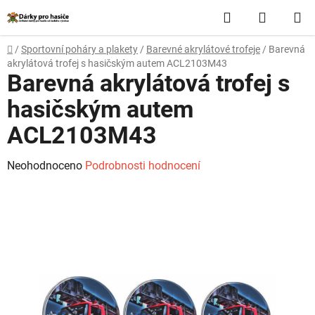
Přejít
Hledat
NÁKUP
na
obsah
KOŠÍK
Domů
/
Sportovní poháry a plakety
/
Barevné akrylátové trofeje
/
Barevná
akrylátová trofej s hasičským autem ACL2103M43
Barevná akrylátová trofej s
hasičským autem
ACL2103M43
Průměrné
Neohodnoceno
Podrobnosti hodnocení
hodnocení
produktu
je
0,0
z
5
hvězdiček.