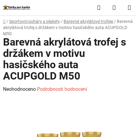
Přejít
Hledat
NÁKUP
na
obsah
KOŠÍK
Domů
/
Sportovní poháry a plakety
/
Barevné akrylátové trofeje
/
Barevná
akrylátová trofej s držákem v motivu hasičského auta ACUPGOLD
M50
Barevná akrylátová trofej s
držákem v motivu
hasičského auta
ACUPGOLD M50
Průměrné
Neohodnoceno
Podrobnosti hodnocení
hodnocení
produktu
je
0,0
z